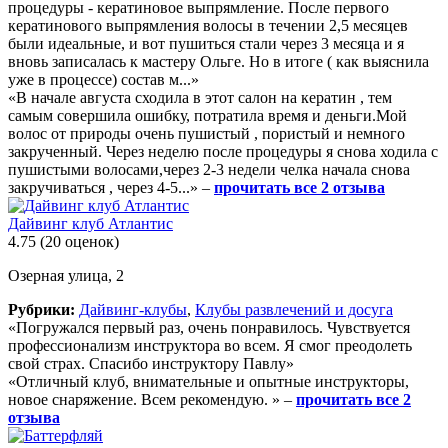
процедуры - кератиновое выпрямление. После первого
кератинового выпрямления волосы в течении 2,5 месяцев
были идеальные, и вот пушиться стали через 3 месяца и я
вновь записалась к мастеру Ольге. Но в итоге ( как выяснила
уже в процессе) состав м...»
«В начале августа сходила в этот салон на кератин , тем
самым совершила ошибку, потратила время и деньги.Мой
волос от природы очень пушистый , пористый и немного
закрученный. Через неделю после процедуры я снова ходила с
пушистыми волосами,через 2-3 недели челка начала снова
закручиваться , через 4-5...» –
прочитать все 2 отзыва
Дайвинг клуб Атлантис
4.75
(20 оценок)
Озерная улица, 2
Рубрики:
Дайвинг-клубы
,
Клубы развлечений и досуга
«Погружался первый раз, очень понравилось. Чувствуется
профессионализм инструктора во всем. Я смог преодолеть
свой страх. Спасибо инструктору Павлу»
«Отличный клуб, внимательные и опытные инструкторы,
новое снаряжение. Всем рекомендую. » –
прочитать все 2
отзыва