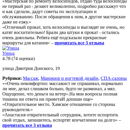
«Мастерская по ремонту велосипедов, отдаю туда велосипеды
не первый раз - делают великолепно, подробно расскажут что
и как сделали, дадут советы по эксплуатации и
обслуживанию. После обращения к ним, в другие мастерские
даже не езжу.»
«Отличный прокат, хоть велосипеды и выглядят не очень, но
катят восхитительно! Брали два штуки в прокат - остались
очень довольны. Ребята ещё подсказали прекрасные
маршруты для катания» –
прочитать все 3 отзыва
Улица
4.78
(74 оценки)
улица Дмитрия Донского, 19
Рубрики:
Массаж
,
Маникюр и ногтевой дизайн
,
СПА-салоны
««Очень некомфортно: массажист не спрашивал, нормально
ли мне, делал слишком больно, будто не разминал, а мял.
Ощущение, что деньги на ветер».На мои вопросы полная
тишина ни ответа ни приветаИ допиши еще»
«Отвратительное место. Хамское отношение со стороны
руководителя.»
«Анастасия отвратительный сотрудник, хотите испортить
свой отдых, запишитесь, испортят впечатление на долго» –
прочитать все 3 отзыва