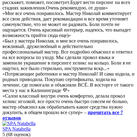
расскажет, поможет, посоветует.Будет вести пирсинг на всех
стадиях заживления.Очень рекомендую, от души»
«Мне все очень понравилось. Мастер Николай комментирует
все свои действия, дает рекомандации и все время уточняет
самочувствие, что не может не радовать. Боли почти не
ощущается. Очень красивый интерьер, надеюсь, что выпадет
возможность прийти сюда еще)»
«Был у мастера Николая, и мне все очень понравилось,
вежливый, дружелюбный и действительно
профессиональный мастер. Все подробно объяснил и ответил
на все вопросы по уходу. Мы сделали прокол языка и
заменили украшение в пирсинге хеликс на кольцо. Боли я не
ощутил, все было стерильно, инструменты вскр...»
«Потрясающие работники и мастер Николай! И сама ходила, и
родных приводила. Покупаю сертификаты, ходила на
лечение, где помогали и объясняли ВСЁ. В восторге от такого
места у нас в Калининграде 💜»
«Салон классный внутри очень комфортно, делала прокол
хеликс иголкой, все просто очень быстро совсем не больно,
мастер объяснил как обрабатывать какие средства нужно
докупить, в общем прошло все супер» –
прочитать все 7
отзывов
SPA Natabella
5
(68 оценок)