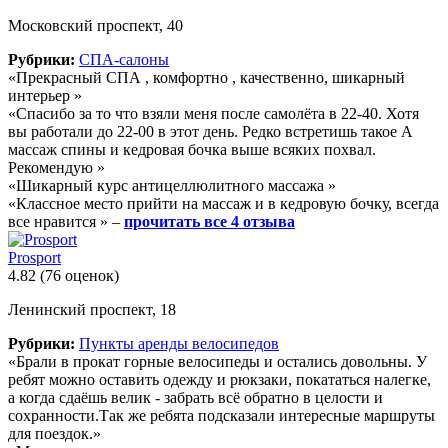
Московский проспект, 40
Рубрики:
СПА-салоны
«Прекрасный СПА , комфортно , качественно, шикарный
интерьер »
«Спасибо за то что взяли меня после самолёта в 22-40. Хотя
вы работали до 22-00 в этот день. Редко встретишь такое А
массаж спины и кедровая бочка выше всяких похвал.
Рекомендую »
«Шикарный курс антицеллюлитного массажа »
«Классное место прийти на массаж и в кедровую бочку, всегда
все нравится » –
прочитать все 4 отзыва
Prosport
4.82
(76 оценок)
Ленинский проспект, 18
Рубрики:
Пункты аренды велосипедов
«Брали в прокат горные велосипеды и остались довольны. У
ребят можно оставить одежду и рюкзаки, покататься налегке,
а когда сдаёшь велик - забрать всё обратно в целости и
сохранности.Так же ребята подсказали интересные маршруты
для поездок.»