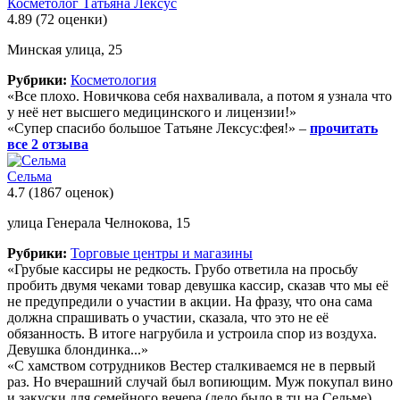
Косметолог Татьяна Лексус
4.89
(72 оценки)
Минская улица, 25
Рубрики:
Косметология
«Все плохо. Новичкова себя нахваливала, а потом я узнала что
у неё нет высшего медицинского и лицензии!»
«Супер спасибо большое Татьяне Лексус:фея!» –
прочитать
все 2 отзыва
Сельма
4.7
(1867 оценок)
улица Генерала Челнокова, 15
Рубрики:
Торговые центры и магазины
«Грубые кассиры не редкость. Грубо ответила на просьбу
пробить двумя чеками товар девушка кассир, сказав что мы её
не предупредили о участии в акции. На фразу, что она сама
должна спрашивать о участии, сказала, что это не её
обязанность. В итоге нагрубила и устроила спор из воздуха.
Девушка блондинка...»
«С хамством сотрудников Вестер сталкиваемся не в первый
раз. Но вчерашний случай был вопиющим. Муж покупал вино
и закуски для семейного вечера (дело было в тц на Сельме).