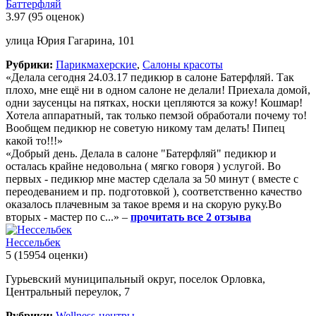
Баттерфляй
3.97
(95 оценок)
улица Юрия Гагарина, 101
Рубрики:
Парикмахерские
,
Салоны красоты
«Делала сегодня 24.03.17 педикюр в салоне Батерфляй. Так
плохо, мне ещё ни в одном салоне не делали! Приехала домой,
одни заусенцы на пятках, носки цепляются за кожу! Кошмар!
Хотела аппаратный, так только пемзой обработали почему то!
Вообщем педикюр не советую никому там делать! Пипец
какой то!!!»
«Добрый день. Делала в салоне "Батерфляй" педикюр и
осталась крайне недовольна ( мягко говоря ) услугой. Во
первых - педикюр мне мастер сделала за 50 минут ( вместе с
переодеванием и пр. подготовкой ), соответственно качество
оказалось плачевным за такое время и на скорую руку.Во
вторых - мастер по с...» –
прочитать все 2 отзыва
Нессельбек
5
(15954 оценки)
Гурьевский муниципальный округ, поселок Орловка,
Центральный переулок, 7
Рубрики:
Wellness-центры