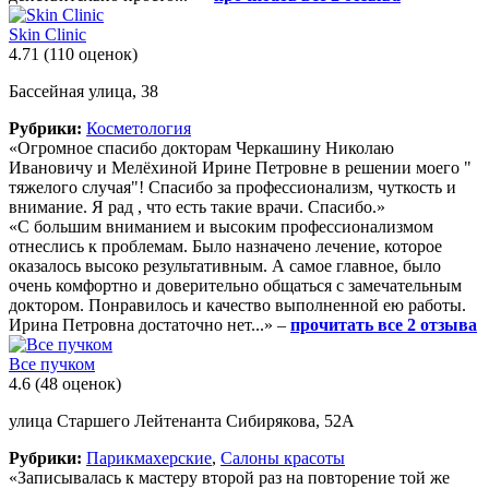
Skin Clinic
4.71
(110 оценок)
Бассейная улица, 38
Рубрики:
Косметология
«Огромное спасибо докторам Черкашину Николаю
Ивановичу и Мелёхиной Ирине Петровне в решении моего "
тяжелого случая"! Спасибо за профессионализм, чуткость и
внимание. Я рад , что есть такие врачи. Спасибо.»
«С большим вниманием и высоким профессионализмом
отнеслись к проблемам. Было назначено лечение, которое
оказалось высоко результативным. А самое главное, было
очень комфортно и доверительно общаться с замечательным
доктором. Понравилось и качество выполненной ею работы.
Ирина Петровна достаточно нет...» –
прочитать все 2 отзыва
Все пучком
4.6
(48 оценок)
улица Старшего Лейтенанта Сибирякова, 52А
Рубрики:
Парикмахерские
,
Салоны красоты
«Записывалась к мастеру второй раз на повторение той же