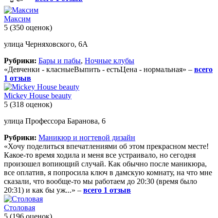
Максим
5
(350 оценок)
улица Черняховского, 6А
Рубрики:
Бары и пабы
,
Ночные клубы
«Девченки - класныеВыпить - естьЦена - нормальная» –
всего
1 отзыв
Mickey House beauty
5
(318 оценок)
улица Профессора Баранова, 6
Рубрики:
Маникюр и ногтевой дизайн
«Хочу поделиться впечатлениями об этом прекрасном месте!
Какое-то время ходила и меня все устраивало, но сегодня
произошел вопиющий случай. Как обычно после маникюра,
все оплатив, я попросила ключ в дамскую комнату, на что мне
сказали, что вообще-то мы работаем до 20:30 (время было
20:31) и как бы уж...» –
всего 1 отзыв
Столовая
5
(196 оценок)