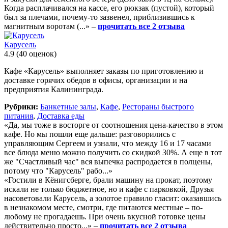
Когда расплачивался на кассе, его рюкзак (пустой), который
был за плечами, почему-то зазвенел, приблизившись к
магнитным воротам (...» –
прочитать все 2 отзыва
Карусель
4.9
(40 оценок)
Кафе «Карусель» выполняет заказы по приготовлению и
доставке горячих обедов в офисы, организации и на
предприятия Калининграда.
Рубрики:
Банкетные залы
,
Кафе
,
Рестораны быстрого
питания
,
Доставка еды
«Да, мы тоже в восторге от соотношения цена-качество в этом
кафе. Но мы пошли еще дальше: разговорились с
управляющим Сергеем и узнали, что между 16 и 17 часами
все блюда меню можно получить со скидкой 30%. А еще в тот
же "Счастливый час" вся выпечка распродается в полцены,
потому что "Карусель" рабо...»
«Гостили в Кёнигсберге, брали машину на прокат, поэтому
искали не только бюджетное, но и кафе с парковкой, Друзья
насоветовали Карусель, а золотое правило гласит: оказавшись
в незнакомом месте, смотри, где питаются местные – по-
любому не прогадаешь. При очень вкусной готовке цены
действительно просто...» –
прочитать все 2 отзыва