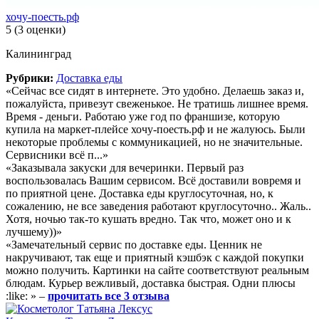
хочу-поесть.рф
5
(3 оценки)
Калининград
Рубрики:
Доставка еды
«Сейчас все сидят в интернете. Это удобно. Делаешь заказ и,
пожалуйста, привезут свеженькое. Не тратишь лишнее время.
Время - деньги. Работаю уже год по франшизе, которую
купила на маркет-плейсе хочу-поесть.рф и не жалуюсь. Были
некоторые проблемы с коммуникацией, но не значительные.
Сервисники всё п...»
«Заказывала закуски для вечеринки. Первый раз
воспользовалась Вашим сервисом. Всё доставили вовремя и
по приятной цене. Доставка еды круглосуточная, но, к
сожалению, не все заведения работают круглосуточно.. Жаль..
Хотя, ночью так-то кушать вредно. Так что, может оно и к
лучшему))»
«Замечательный сервис по доставке еды. Ценник не
накручивают, так еще и приятный кэшбэк с каждой покупки
можно получить. Картинки на сайте соответствуют реальным
блюдам. Курьер вежливый, доставка быстрая. Одни плюсы
:like: » –
прочитать все 3 отзыва