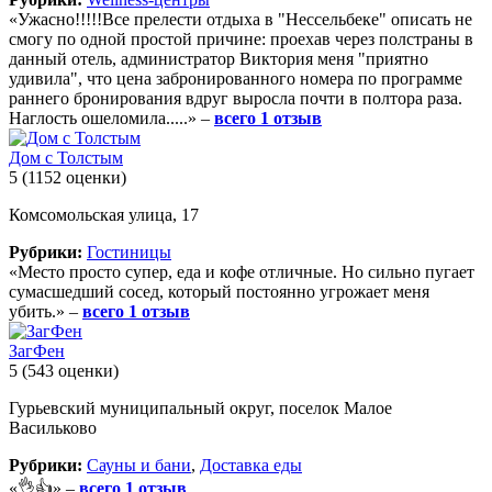
«Ужасно!!!!!Все прелести отдыха в "Нессельбеке" описать не
смогу по одной простой причине: проехав через полстраны в
данный отель, администратор Виктория меня "приятно
удивила", что цена забронированного номера по программе
раннего бронирования вдруг выросла почти в полтора раза.
Наглость ошеломила.....» –
всего 1 отзыв
Дом с Толстым
5
(1152 оценки)
Комсомольская улица, 17
Рубрики:
Гостиницы
«Место просто супер, еда и кофе отличные. Но сильно пугает
сумасшедший сосед, который постоянно угрожает меня
убить.» –
всего 1 отзыв
ЗагФен
5
(543 оценки)
Гурьевский муниципальный округ, поселок Малое
Васильково
Рубрики:
Сауны и бани
,
Доставка еды
«👌👍» –
всего 1 отзыв