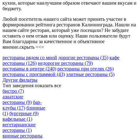
кухни, которые наилучшим образом отвечают вашим вкусам и
бюджету.
Любой посетитель нашего сайта может принять участие в
формировании рейтинга ресторанов Калининграда. Нашли на
нашем сайте ресторан, который уже посещали? Не забудьте
оставить о нем отзыв или оценку. Наши пользователи будут
Вам благодарны за качественное и объективное
мнение.
скрыть <<<
рестораны рядом со мной
дорогие рестораны
(35)
кафе
рестораны
(126)
недорогие рестораны
(79)
рестораны в центре
(240)
рестораны при отелях
(26)
рестораны с программой
(43)
элитные рестораны
(5)
Другие фильтры
Тип заведения
показать все
бистро
(7)
азиатские
рестораны
(9)
бар-
клубы
(17)
блинные
(1)
бургерные
(9)
вафельные
(1)
вегетарианские
рестораны
(1)
винные рестораны