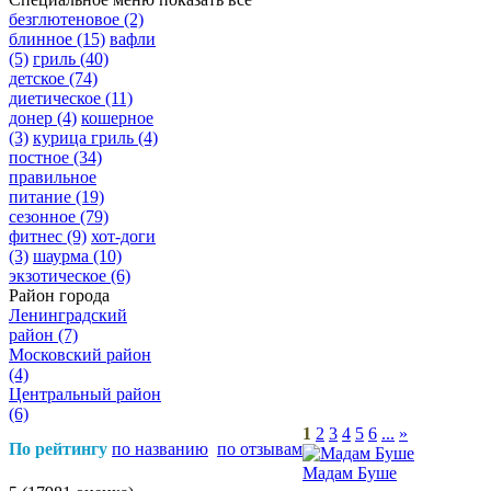
безглютеновое
(2)
блинное
(15)
вафли
(5)
гриль
(40)
детское
(74)
диетическое
(11)
донер
(4)
кошерное
(3)
курица гриль
(4)
постное
(34)
правильное
питание
(19)
сезонное
(79)
фитнес
(9)
хот-доги
(3)
шаурма
(10)
экзотическое
(6)
Район города
Ленинградский
район
(7)
Московский район
(4)
Центральный район
(6)
1
2
3
4
5
6
...
»
По рейтингу
по названию
по отзывам
Мадам Буше