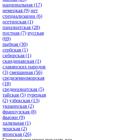
национальная
(17)
немецкая
(9)
нет
специализации
(6)
осетинская
(1)
паназиатская
(28)
постная
(7)
русская
(69)
рыбная
(30)
сербская
(1)
сибирская
(1)
скандинавская
(1)
славянских народов
(3)
смешанная
(56)
средиземноморская
(18)
среднеазиатская
(5)
тайская
(5)
турецкая
(2)
узбекская
(13)
украинская
(2)
французская
(8)
фьюжн
(9)
халяльная
(1)
чешская
(2)
японская
(26)
Специальное меню
показать все