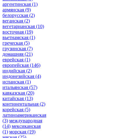
аргентинская
(1)
армянская
(9)
белорусская
(2)
веганская
(2)
вегетарианская
(10)
восточная
(19)
вьетнамская
(1)
греческая
(5)
грузинская
(7)
домашняя
(21)
еврейская
(1)
европейская
(146)
индийская
(2)
индонезийская
(4)
испанская
(1)
итальянская
(57)
кавказская
(20)
китайская
(13)
континентальная
(2)
корейская
(5)
латиноамериканская
(3)
международная
(14)
мексиканская
(1)
морская
(19)
мясная
(25)