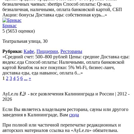
безналичных чаевых: sbertips Способ оплаты: Qr-код,
безналичная, наличными, оплата банковской картой, СБП
Акции: бонусы Доставка еды: собственная курь...»
Брикас
5
(5653 оценки)
Театральная улица, 30
Рубрики:
Кафе
,
Пиццерии
,
Рестораны
«Средний счет: 500–800 рублей Цены: средние Доставка еды:
яндекс.еда Способ оплаты: Наличными, оплата банковской
картой Кешбэк на все покупки: 5% Wi-Fi, бизнес-ланч,
доставка еды, еда навынос, оплата б...»
1
2
3
4
5
6
...
»
AyLe.ru 💃🤳 - все развлечения Калининграда и России | 2012 -
2026
Если Вы являетесь владельцем ресторана, сауны или другого
заведения в Калининграде, Вам
сюда
При полной или частичной перепечатке редакционных и
авторских материалов ссылка на «AyLe.ru» обязательна.