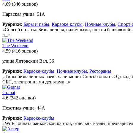
4.69
(346 оценок)
Нарвская улица, 51А
Рубрики:
Бары и пабы
,
Караоке-клубы
,
Ночные клубы
,
Спорт-
«Способ оплаты: Безналичная, наличными, оплата банковской картой М
n...»
The Weekend
4.59
(416 оценок)
улица Литовский Вал, 36
Рубрики:
Караоке-клубы
,
Ночные клубы
,
Рестораны
«Типы безналичных чаевых: нетмонет Способ оплаты: Qr-код, б
СБП, электронными деньгами...»
Granat
4.6
(342 оценки)
Пехотная улица, 44А
Рубрики:
Караоке-клубы
«Wi-Fi, оплата банковской картой, отдельные залы, предварите