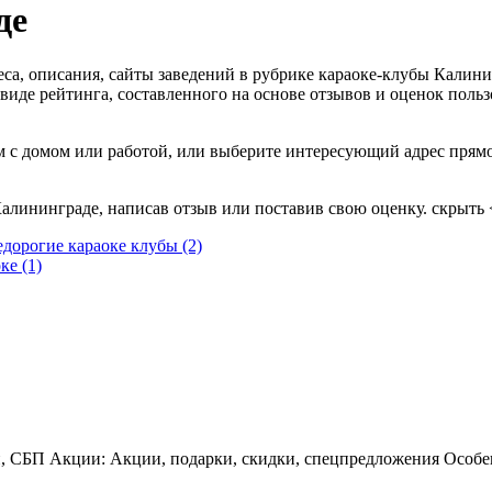
де
еса, описания, сайты заведений в рубрике караоке-клубы Калини
иде рейтинга, составленного на основе отзывов и оценок польз
м с домом или работой, или выберите интересующий адрес прямо
алининграде, написав отзыв или поставив свою оценку.
скрыть
едорогие караоке клубы
(2)
оке
(1)
й, СБП Акции: Акции, подарки, скидки, спецпредложения Особен