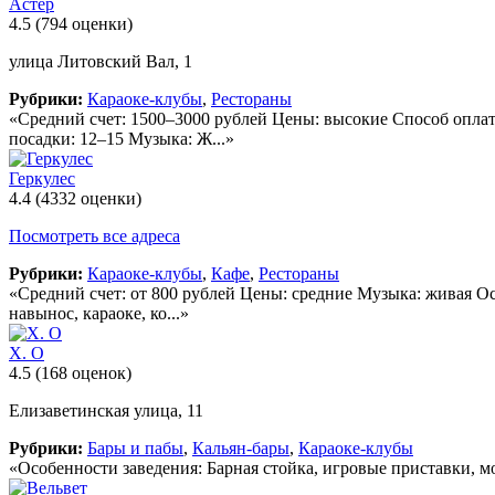
Астер
4.5
(794 оценки)
улица Литовский Вал, 1
Рубрики:
Караоке-клубы
,
Рестораны
«Средний счет: 1500–3000 рублей Цены: высокие Способ оплат
посадки: 12–15 Музыка: Ж...»
Геркулес
4.4
(4332 оценки)
Посмотреть все адреса
Рубрики:
Караоке-клубы
,
Кафе
,
Рестораны
«Средний счет: от 800 рублей Цены: средние Музыка: живая Осо
навынос, караоке, ко...»
X. O
4.5
(168 оценок)
Елизаветинская улица, 11
Рубрики:
Бары и пабы
,
Кальян-бары
,
Караоке-клубы
«Особенности заведения: Барная стойка, игровые приставки, мо