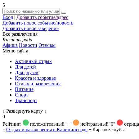
5
Вход
|
Добавить событие/адрес
Добавить новое событие/новость
Добавить новое заведение
Все развлечения
Калининграда
Афиша
Новости
Отзывы
Меню сайта
Активный отдых
Для детей
Для друзей
Красота и здоровье
Отдых и развлечения
Питание
Спорт
Транспорт
↓
Развернуть карту
↓
0
Рейтинг:
положительный
"+"
нейтральный
"0"
отриц
»
Отдых и развлечения в Калининграде
»
Караоке-клубы