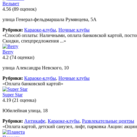
Вельвет
4.56
(89 оценок)
улица Генерал-фельдмаршала Румянцева, 5А
Рубрики:
Караоке-клубы
,
Ночные клубы
«Способ оплаты: Наличными, оплата банковской картой, постоп
Скидки, спецпредложения ...»
Berry
4.2
(74 оценки)
улица Александра Невского, 10
Рубрики:
Караоке-клубы
,
Ночные клубы
«Оплата банковской картой»
Super Star
4.19
(21 оценка)
Юбилейная улица, 18
Рубрики:
Антикафе
,
Караоке-клубы
,
Развлекательные центры
«Оплата картой, детский санузел, лифт, парковка Акции: акци