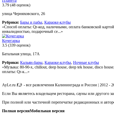
Планета
3.79
(48 оценок)
улица Черняховского, 26
Рубрики:
Бары и пабы
,
Караоке-клубы
«Способ оплаты: Qr-код, наличными, оплата банковской картой
инвалидностью, подарочный се...»
Кочегарка
3.5
(339 оценок)
Батальная улица, 17А
Рубрики:
Кальян-бары
,
Караоке-клубы
,
Ночные клубы
«Музыка: 80-90-х, chillout, deep house, deep tek house, disco ho
оплаты: Qr-к...»
AyLe.ru 💃🤳 - все развлечения Калининграда и России | 2012 - 
Если Вы являетесь владельцем ресторана, сауны или другого з
При полной или частичной перепечатке редакционных и авторс
Полная версия
Мобильная версия