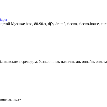
бары
узыка: bass, 80-90-х, dj`s, drum ', electro, electro-house, euro da
анковским переводом, безналичная, наличными, онлайн, оплата 
льная запись»