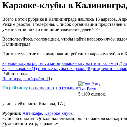
Караоке-клубы в Калинингра
Всего в этой рубрике в Калининграде нашлось 15 адресов. Адр
Режим работы и телефоны. Список организаций представлен в в
уже посетивших то или иное заведение.
далее >>>
Воспользуйтесь геолокацией, чтобы найти караоке-клубы рядо
Калининграда.
Примите участие в формировании рейтинга караоке-клубов в К
караоке-клубы рядом со мной
караоке клубы с вип залами
(2)
н
кафе с караоке
(1)
ночные клубы с караоке
(8)
пиццерии с кара
Район города
Ленинградский район
(1)
По рейтингу
по названию
по отзывам
Эхо Party
5
(109 оценок)
улица Лейтенанта Яналова, 17Д
Рубрики:
Антикафе
,
Караоке-клубы
«Способ оплаты: Qr-код, наличными, оплата банковской карто
Fi, антикинотеатр, караок...»